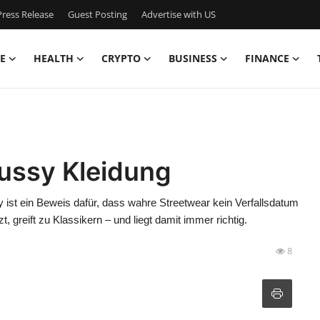
ress Release
Guest Posting
Advertise with US
E
HEALTH
CRYPTO
BUSINESS
FINANCE
tussy Kleidung
sy ist ein Beweis dafür, dass wahre Streetwear kein Verfallsdatum
, greift zu Klassikern – und liegt damit immer richtig.
8