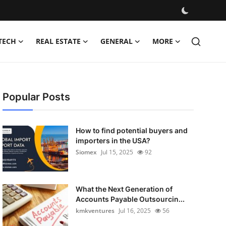
TECH
REAL ESTATE
GENERAL
MORE
Popular Posts
How to find potential buyers and
importers in the USA?
Siomex
Jul 15, 2025
92
What the Next Generation of
Accounts Payable Outsourcin...
kmkventures
Jul 16, 2025
56