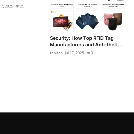
 17, 2025
25
Security: How Top RFID Tag
Manufacturers and Anti-theft...
tabisop
Jul 17, 2025
31