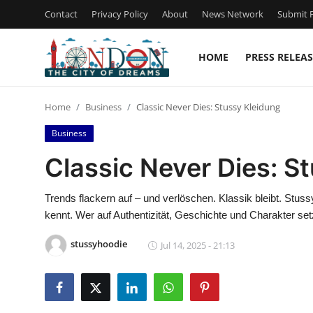
Contact
Privacy Policy
About
News Network
Submit P
HOME
PRESS RELEAS
Home
Home
Business
Classic Never Dies: Stussy Kleidung
Contact
Business
Press Release
Classic Never Dies: S
Privacy Policy
Trends flackern auf – und verlöschen. Klassik bleibt. Stus
kennt. Wer auf Authentizität, Geschichte und Charakter setzt
About
stussyhoodie
Jul 14, 2025 - 21:13
News Network
Submit Press Release