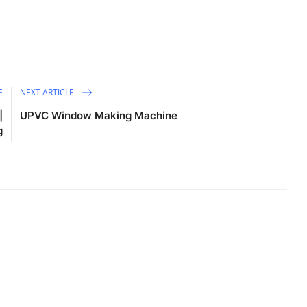
E
NEXT ARTICLE
|
UPVC Window Making Machine
g