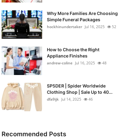
Why More Families Are Choosing
Simple Funeral Packages
hockhinundertaker
Jul 16, 2025
52
How to Choose the Right
Appliance Finishes
andrew-coline
Jul 16, 2025
48
SP5DER | Spider Worldwide
Clothing Shop | Sale Up to 40...
dfa9ijk
Jul 14, 2025
46
Recommended Posts