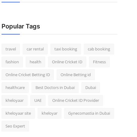
Popular Tags
travel
car rental
taxi booking
cab booking
fashion
health
Online Cricket ID
Fitness
Online Cricket Betting ID
Online Betting id
healthcare
Best Doctors in Dubai
Dubai
kheloyaar
UAE
Online Cricket ID Provider
kheloyaar site
kheloyar
Gynecomastia in Dubai
Seo Expert