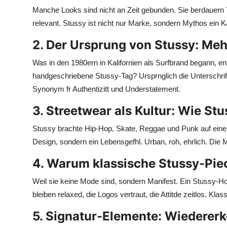
Manche Looks sind nicht an Zeit gebunden. Sie berdauern
Health
relevant. Stussy ist nicht nur Marke, sondern Mythos ein 
Guest Posting
2. Der Ursprung von Stussy: Meh
Advertise with US
Was in den 1980ern in Kalifornien als Surfbrand begann, ent
handgeschriebene Stussy-Tag? Ursprnglich die Unterschr
Crypto
Synonym fr Authentizitt und Understatement.
3. Streetwear als Kultur: Wie St
Business
Stussy brachte Hip-Hop, Skate, Reggae und Punk auf einen N
Finance
Design, sondern ein Lebensgefhl. Urban, roh, ehrlich. Die 
Tech
4. Warum klassische Stussy-Pi
Weil sie keine Mode sind, sondern Manifest. Ein Stussy-Ho
Real Estate
bleiben relaxed, die Logos vertraut, die Attitde zeitlos. Klass
General
5. Signatur-Elemente: Wiedererk